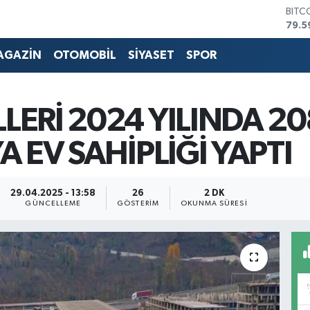
BITC
79.5
DOL
45,4
AGAZİN
OTOMOBİL
SİYASET
SPOR
EUR
53,3
STER
61,6
ERİ 2024 YILINDA 20
G.AL
686
 EV SAHİPLİĞİ YAPTI
BİST
14.5
29.04.2025 - 13:58
26
2 DK
GÜNCELLEME
GÖSTERIM
OKUNMA SÜRESI