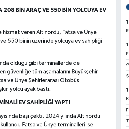
 208 BİN ARAÇ VE 550 BİN YOLCUYA EV
1
R
 hizmet veren Altınordu, Fatsa ve Ünye
 ve 550 binin üzerinde yolcuya ev sahipliği
1
F
anda olduğu g
ibi terminallerde de
G
ten güvenliğe tüm aşamalarını Büyükşehir
S
tsa ve Ünye Şehirlerarası Otobüs
şkın yolcu ayak bastı.
1
K
NALİ EV SAHİPLİĞİ YAPTI
F
yısında başı çekti. 2024 yılında Altınordu
T
kullandı. Fatsa ve Ünye terminalleri ise