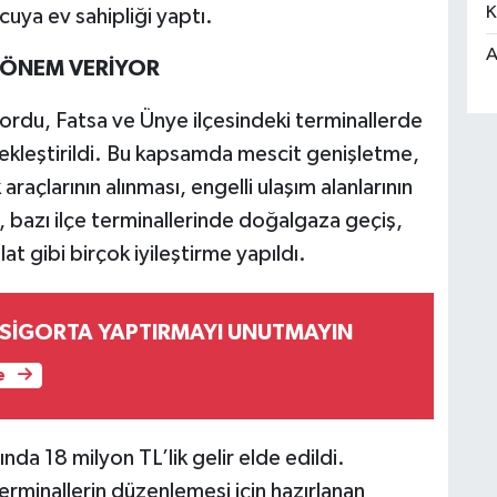
K
uya ev sahipliği yaptı.
A
 ÖNEM VERİYOR
nordu, Fatsa ve Ünye ilçesindeki terminallerde
ekleştirildi. Bu kapsamda mescit genişletme,
 araçlarının alınması, engelli ulaşım alanlarının
, bazı ilçe terminallerinde doğalgaza geçiş,
at gibi birçok iyileştirme yapıldı.
 SİGORTA YAPTIRMAYI UNUTMAYIN
e
da 18 milyon TL’lik gelir elde edildi.
terminallerin düzenlemesi için hazırlanan