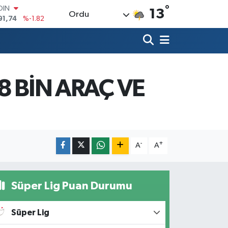
°
OIN
13
Ordu
91,74
%-1.82
AR
3620
%0.02
O
8690
%0.19
LİN
0380
%0.18
8 BİN ARAÇ VE
TIN
2,09000
%0.19
100
98,00
%0
-
+
A
A
Süper Lig Puan Durumu
Süper Lig