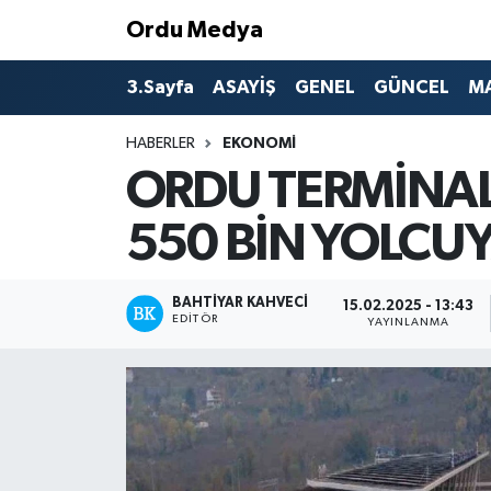
Ordu Medya
ASAYİŞ
Nöbetçi Eczaneler
3.Sayfa
ASAYİŞ
GENEL
GÜNCEL
M
Basketbol
Hava Durumu
HABERLER
EKONOMİ
ORDU TERMİNALL
Bilim & Teknoloji
Namaz Vakitleri
550 BİN YOLCUYA
Borsa
Trafik Durumu
BAHTIYAR KAHVECI
EĞİTİM
Süper Lig Puan Durumu ve Fikstür
15.02.2025 - 13:43
EDITÖR
YAYINLANMA
EKONOMİ
Tüm Manşetler
GENEL
Son Dakika Haberleri
GÜNCEL
Haber Arşivi