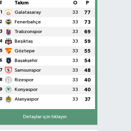
#
Takım
O
P
1
Galatasaray
33
77
2
Fenerbahçe
33
73
3
Trabzonspor
33
69
4
Beşiktaş
33
59
5
Göztepe
33
55
6
Başakşehir
33
54
7
Samsunspor
33
48
8
Rizespor
33
40
9
Konyaspor
33
40
0
Alanyaspor
33
37
Detaylar için tıklayın