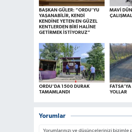
BAŞKAN GÜLER: “ORDU’YU
MAVİ DÜ
YAŞANABİLİR, KENDİ
ÇALIŞMAL
KENDİNE YETEN EN GÜZEL
KENTLERDEN BİRİ HALİNE
GETİRMEK İSTİYORUZ”
ORDU'DA 1500 DURAK
FATSA’Y
TAMAMLANDI
YOLLAR
Yorumlar