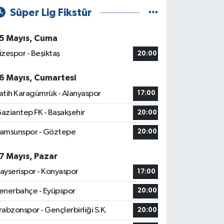
Süper Lig Fikstür
5 Mayıs, Cuma
izespor - Beşiktaş
20:00
6 Mayıs, Cumartesi
atih Karagümrük - Alanyaspor
17:00
aziantep FK - Başakşehir
20:00
amsunspor - Göztepe
20:00
7 Mayıs, Pazar
ayserispor - Konyaspor
17:00
enerbahçe - Eyüpspor
20:00
rabzonspor - Gençlerbirliği S.K.
20:00