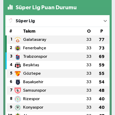
Süper Lig Puan Durumu
Süper Lig
#
Takım
O
P
1
Galatasaray
33
77
2
Fenerbahçe
33
73
3
Trabzonspor
33
69
4
Beşiktaş
33
59
5
Göztepe
33
55
6
Başakşehir
33
54
7
Samsunspor
33
48
8
Rizespor
33
40
9
Konyaspor
33
40