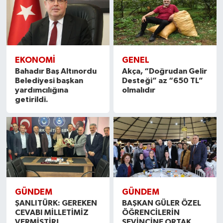
EKONOMİ
GENEL
Bahadır Baş Altınordu
Akça, “Doğrudan Gelir
Belediyesi başkan
Desteği” az “650 TL”
yardımcılığına
olmalıdır
getirildi.
GÜNDEM
GÜNDEM
ŞANLITÜRK: GEREKEN
BAŞKAN GÜLER ÖZEL
CEVABI MİLLETİMİZ
ÖĞRENCİLERİN
VERMİŞTİR!
SEVİNCİNE ORTAK