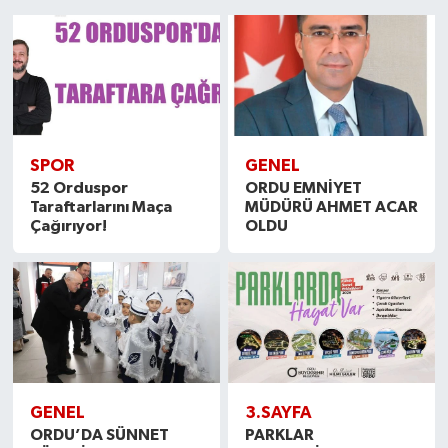
1
2
3
4
5
6
7
8
9
10
11
12
13
14
15
GÜNDEM
MAGAZİN
OTOMOBİL
SPOR
GENEL
SAGLIK
52 Orduspor
ORDU EMNİYET
Taraftarlarını Maça
MÜDÜRÜ AHMET ACAR
Çağırıyor!
OLDU
SİYASET
SPOR
GENEL
3.SAYFA
ORDU’DA SÜNNET
PARKLAR