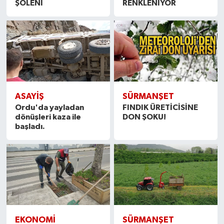
ŞÖLENİ
RENKLENİYOR
ASAYİŞ
SÜRMANŞET
Ordu'da yayladan
FINDIK ÜRETİCİSİNE
dönüşleri kaza ile
DON ŞOKU!
başladı.
EKONOMİ
SÜRMANŞET