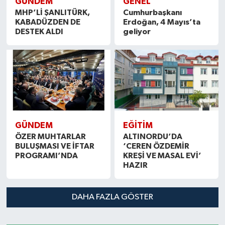
GÜNDEM
GENEL
MHP’Lİ ŞANLITÜRK,
Cumhurbaşkanı
KABADÜZDEN DE
Erdoğan, 4 Mayıs’ta
DESTEK ALDI
geliyor
GÜNDEM
EĞİTİM
ÖZER MUHTARLAR
ALTINORDU’DA
BULUŞMASI VE İFTAR
‘CEREN ÖZDEMİR
PROGRAMI’NDA
KREŞİ VE MASAL EVİ’
HAZIR
DAHA FAZLA GÖSTER