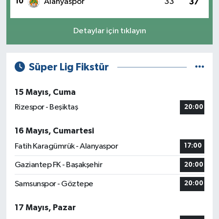
10
Alanyaspor
33
37
Detaylar için tıklayın
Süper Lig Fikstür
15 Mayıs, Cuma
Rizespor - Beşiktaş
20:00
16 Mayıs, Cumartesi
Fatih Karagümrük - Alanyaspor
17:00
Gaziantep FK - Başakşehir
20:00
Samsunspor - Göztepe
20:00
17 Mayıs, Pazar