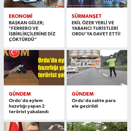
EKONOMİ
SÜRMANŞET
BAŞKAN GÜLER;
EKİL ÖZER YERLİ VE
"FERRERO VE
YABANCI TURİSTLERİ
İŞBİRLİKÇİLERİNE DİZ
ORDU’YA DAVET ETTİ!
ÇÖKTÜRDÜ”
GÜNDEM
GÜNDEM
Ordu'da eylem
Ordu'da sahte para
hazırlığı yapan 2
ele geçirildi
terörist yakalandı