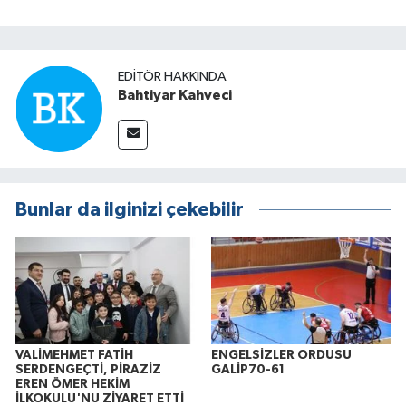
EDITÖR HAKKINDA
Bahtiyar Kahveci
Bunlar da ilginizi çekebilir
VALİMEHMET FATİH
ENGELSİZLER ORDUSU
SERDENGEÇTİ, PİRAZİZ
GALİP70-61
EREN ÖMER HEKİM
İLKOKULU'NU ZİYARET ETTİ