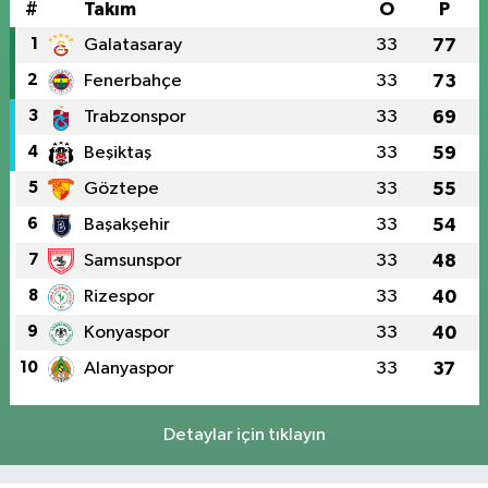
#
Takım
O
P
1
Galatasaray
33
77
2
Fenerbahçe
33
73
3
Trabzonspor
33
69
4
Beşiktaş
33
59
5
Göztepe
33
55
6
Başakşehir
33
54
7
Samsunspor
33
48
8
Rizespor
33
40
9
Konyaspor
33
40
10
Alanyaspor
33
37
Detaylar için tıklayın