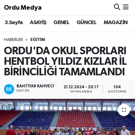
Ordu Medya
3.Sayfa
ASAYİŞ
GENEL
GÜNCEL
MAGAZİN
ASAYİŞ
Nöbetçi Eczaneler
Basketbol
Hava Durumu
HABERLER
EĞİTİM
ORDU'DA OKUL SPORLARI
Bilim & Teknoloji
Namaz Vakitleri
HENTBOL YILDIZ KIZLAR İL
Borsa
Trafik Durumu
BİRİNCİLİĞİ TAMAMLANDI
EĞİTİM
Süper Lig Puan Durumu ve Fikstür
BAHTIYAR KAHVECI
21.12.2024 - 20:17
104
EDITÖR
YAYINLANMA
GÖSTERIM
EKONOMİ
Tüm Manşetler
GENEL
Son Dakika Haberleri
GÜNCEL
Haber Arşivi