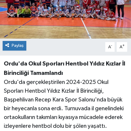
GÜNDEM
MAGAZİN
OTOMOBİL
Paylaş
-
+
A
A
SAGLIK
Ordu'da Okul Sporları Hentbol Yıldız Kızlar İl
SİYASET
Birinciliği Tamamlandı
Ordu'da gerçekleştirilen 2024-2025 Okul
SPOR
Sporları Hentbol Yıldız Kızlar İl Birinciliği,
Başpehlivan Recep Kara Spor Salonu'nda büyük
bir heyecanla sona erdi. Turnuvada il genelindeki
ortaokulların takımları kıyasıya mücadele ederek
izleyenlere hentbol dolu bir şölen yaşattı.