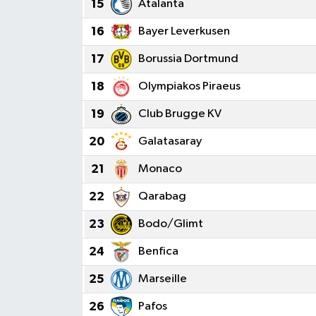
15
Atalanta
16
Bayer Leverkusen
17
Borussia Dortmund
18
Olympiakos Piraeus
19
Club Brugge KV
20
Galatasaray
21
Monaco
22
Qarabag
23
Bodo/Glimt
24
Benfica
25
Marseille
26
Pafos