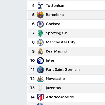
4
Tottenham
GÜNDEM
5
Barcelona
MAGAZİN
6
Chelsea
OTOMOBİL
7
Sporting CP
8
Manchester City
SAGLIK
9
Real Madrid
SİYASET
10
Inter
SPOR
11
Paris Saint Germain
12
Newcastle
13
Juventus
14
Atletico Madrid