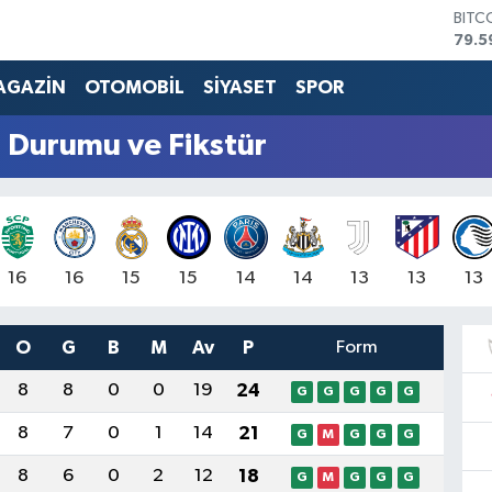
BITC
79.5
DOL
45,4
AGAZİN
OTOMOBİL
SİYASET
SPOR
EUR
53,3
 Durumu ve Fikstür
STER
61,6
G.AL
686
BİST
14.5
16
16
15
15
14
14
13
13
13
O
G
B
M
Av
P
Form
8
8
0
0
19
24
G
G
G
G
G
8
7
0
1
14
21
G
M
G
G
G
8
6
0
2
12
18
G
M
G
G
G