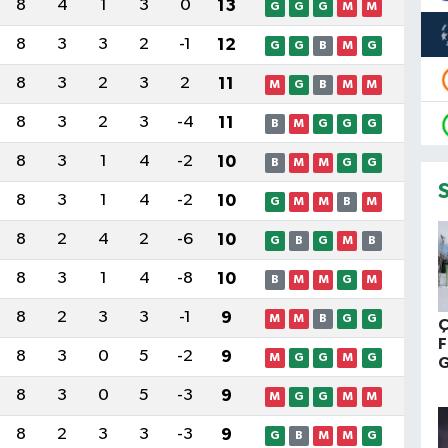
8
4
1
3
0
13
G
G
G
M
M
8
3
3
2
-1
12
G
G
B
M
G
8
3
2
3
2
11
M
G
B
M
M
8
3
2
3
-4
11
B
M
G
G
G
8
3
1
4
-2
10
B
M
M
G
G
8
3
1
4
-2
10
G
M
M
B
M
8
2
4
2
-6
10
G
B
G
M
B
8
3
1
4
-8
10
B
M
M
G
M
8
2
3
3
-1
9
M
M
B
G
G
Ç
F
8
3
0
5
-2
9
M
G
G
M
G
S
8
3
0
5
-3
9
M
G
G
M
M
8
2
3
3
-3
9
G
B
M
M
G