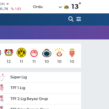
°
OIN
13
Ordu
91,74
%-1.82
AR
3620
%0.02
O
8690
%0.19
LİN
0380
%0.18
TIN
2,09000
%0.19
100
98,00
%0
12
11
11
10
10
10
Süper Lig
TFF 1.Lig
TFF 2.Lig Beyaz Grup