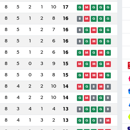
8
5
2
1
10
17
G
M
G
G
G
8
5
1
2
8
16
B
M
G
G
G
8
5
1
2
7
16
B
G
M
G
G
8
5
1
2
6
16
B
G
M
G
G
8
5
1
2
6
16
G
M
G
M
G
8
5
0
3
9
15
M
G
M
G
M
8
5
0
3
8
15
G
M
M
M
G
8
4
2
2
10
14
M
G
B
M
B
8
4
2
2
10
14
G
M
B
G
B
8
3
4
1
4
13
B
G
G
G
B
8
4
1
3
2
13
G
G
G
B
M