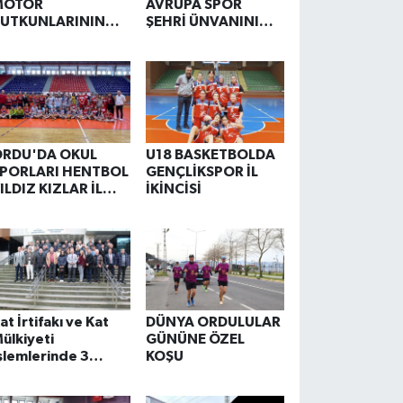
MOTOR
AVRUPA SPOR
UTKUNLARININ
ŞEHRİ ÜNVANINI
DRESİ OLDU
KAZANDI
RDU'DA OKUL
U18 BASKETBOLDA
PORLARI HENTBOL
GENÇLİKSPOR İL
ILDIZ KIZLAR İL
İKİNCİSİ
İRİNCİLİĞİ
TAMAMLANDI
at İrtifakı ve Kat
DÜNYA ORDULULAR
ülkiyeti
GÜNÜNE ÖZEL
şlemlerinde 3
KOŞU
oyutlu Sayısal Yapı
odeli Kullanımı