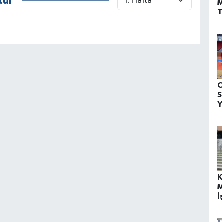
tür
T
A
O
S
Y
B
K
M
İ
B
M