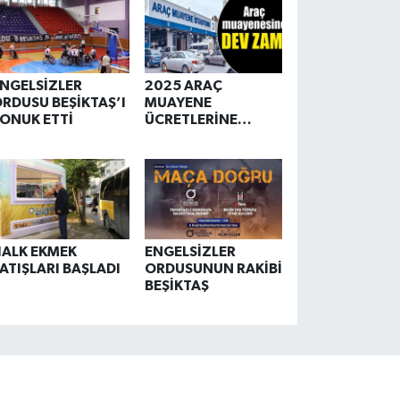
orunlu Olacak
NGELSİZLER
2025 ARAÇ
RDUSU BEŞİKTAŞ’I
MUAYENE
ONUK ETTİ
ÜCRETLERİNE
REKOR ZAM
ALK EKMEK
ENGELSİZLER
ATIŞLARI BAŞLADI
ORDUSUNUN RAKİBİ
BEŞİKTAŞ