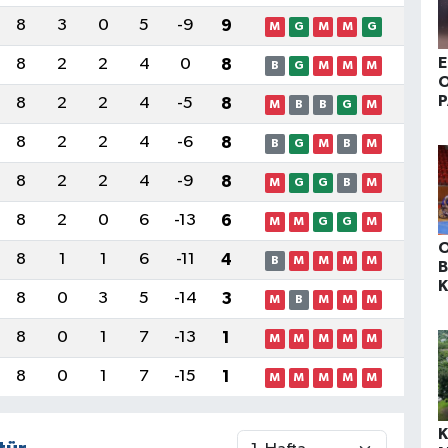
8
3
0
5
-9
9
M
G
M
M
G
E
8
2
2
4
0
8
B
G
M
M
M
O
8
2
2
4
-5
8
M
B
B
G
M
8
2
2
4
-6
8
B
G
M
B
M
8
2
2
4
-9
8
M
G
G
B
M
8
2
0
6
-13
6
M
M
G
G
M
O
8
1
1
6
-11
4
B
M
M
M
M
B
K
8
0
3
5
-14
3
M
B
M
M
M
K
K
8
0
1
7
-13
1
M
M
M
M
M
8
0
1
7
-15
1
M
M
M
M
M
K