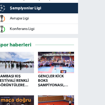
Şampiyonlar Ligi
Avrupa Ligi
Konferans Ligi
Spor haberleri
AMBAŞI KIŞ
GENÇLER KİCK
ESTİVALİ RENKLİ
BOKS
GÖRÜNTÜLERE
ŞAMPİYONASI,
AHNE OLDU
ORDU'DA BAŞLADI