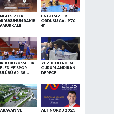
NGELSİZLER
ENGELSİZLER
RDUSUNUN RAKİBİ
ORDUSU GALİP70-
PAMUKKALE
61
RDU BÜYÜKŞEHİR
YÜZÜCÜLERDEN
ELEDİYE SPOR
GURURLANDIRAN
ULÜBÜ 62-65
DERECE
ARABÜK DEMİR
ARTAL
ARAVAN VE
ALTINORDU 2025