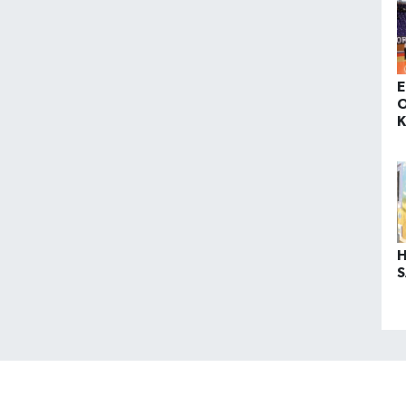
Z
E
O
K
H
S